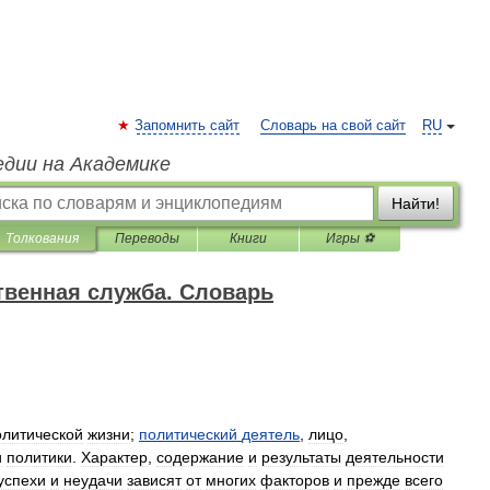
Запомнить сайт
Словарь на свой сайт
RU
едии на Академике
Найти!
Толкования
Переводы
Книги
Игры ⚽
твенная служба. Словарь
олитической
жизни
;
политический
деятель
,
лицо
,
и
политики
.
Характер
,
содержание
и
результаты
деятельности
успехи
и
неудачи
зависят
от
многих
факторов
и
прежде
всего