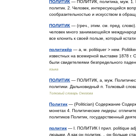
ПОЛИТИК
— ПОЛИТИК, политика, муж. 1. 
политик. 2. Человек, интересующийся вопр
сообразительностью и искусством в обра
ПОЛИТИК
— (греч., этим. см. пред. слово
человек много занимающейся международ
все клонить к своей пользе, который кст
политикёр
— а, м. politiquer > нем. Polit
известных на всемирной выставке 1878 г. 
были свидетелеями безпредельного паде
языка
ПОЛИТИК
— ПОЛИТИК, а, муж. Политическ
политики. Дальновидный п. Толковый слов
Толковый словарь Ожегова
Политик
— (Politician) Содержание Содерж
монетах 4. Политические лидеры: отличит
политиков Политик, государственный дея
политик
— I. ПОЛИТИК I прил. politique a
людьми. А как он политик, .. он больше ст