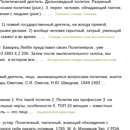
Политический деятель. Дальновидный политик. Разумный
осами политики (разг.). 3. перен. человек, обладающий тактом,
щении с людьми (разг.).… …
Толковый словарь Ушакова
). 1) ловкий государственный деятель, не всегда прямой;
ными делами. 2) вообще человек скрытный, хитрый, умеющий
ати скажет и во время… …
Словарь иностранных слов русского языка
iker. Баварец Лейбл представил своих Политикёров , уже
ОЗ 1883 6 2 206. Затем после заключительного галопа, мы
ния.. в котором все… …
Исторический словарь галлицизмов русского
ий деятель, лицо, занимающееся вопросами политики; знаток
арь Ожегова. С.И. Ожегов, Н.Ю. Шведова. 1949 1992 …
ание 1. Кто такой политик 2. Политик как профессия 3. на
ельные черты, особенности 5. ТОП 10 женщин – известных
тель — это лицо …
Энциклопедия инвестора
dj. устар. Политичный, тактичный, знающий обхождение с
арался себя оказать учтивым. 1765. М. А. Муравьев Зап. // РОА