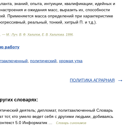
аланта
,
знаний
,
опыта
,
интуиции
,
квалификации
,
идейных
и
настроения
и
ожидания
масс
,
выразить
их
,
способности
тий
.
Применяется
масса
определений
при
характеристике
рогрессивный
,
реальный
,
тонкий
,
хитрый
П
.
и
т
.
д
.).
ь
. —
М
.
:
Луч
.
В
.
Ф
.
Халипов
,
Е
.
В
.
Халипова
.
1996
.
ю работу
тзаключенный
,
политический
,
хромая утка
ПОЛИТИКА АГРАРНАЯ
ругих словарях:
итический деятель; дипломат, политзаключенный Словарь
ат тот, кто умело ведет себя с другими людьми, добиваясь
 Контекст 5.0 Информатик …
Словарь синонимов