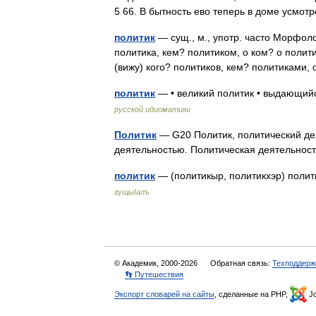
5 66. В бытность ево теперь в доме усмо
политик
— сущ., м., употр. часто Морфолог
политика, кем? политиком, о ком? о полити
(вижу) кого? политиков, кем? политиками
политик
— • великий политик • выдающий
русской идиоматики
Политик
— G20 Политик, политический д
деятельностью. Политическая деятельнос
политик
— (политикыр, политикхэр) поли
гущыIалъ
© Академик, 2000-2026
Обратная связь:
Техподдерж
👣 Путешествия
Экспорт словарей на сайты
, сделанные на PHP,
Jo