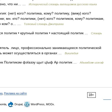
трено, что ни… …
Исторический словарь галлицизмов русского языка
ия: (нет) кого? политика, кому? политику, (вижу) кого?
ке; мн. кто? политики, (нет) кого? политиков, кому? политикам,
, о ком? о… …
Толковый словарь Дмитриева
ся политик • крупный политик • настоящий политик …
Словарь
еятель лицо, профессионально занимающееся политической
ть может осуществляться в органах …
Википедия
тик Политикэм фэIазэу щыт цIыф Ар политик …
Адыгабзэм изэхэф
ка
,
Реклама на сайте
18+
omla,
Drupal,
WordPress, MODx.