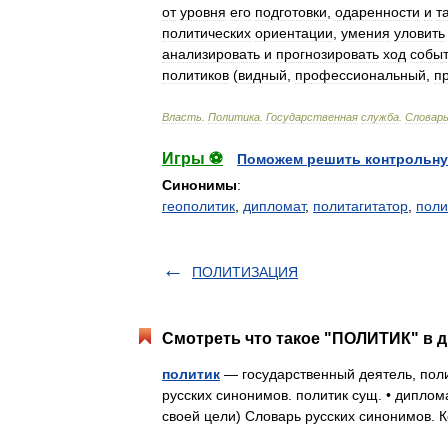
от
уровня
его
подготовки
,
одаренности
и
т
политических
ориентации
,
умения
уловить
анализировать
и
прогнозировать
ход
собы
политиков
(
видный
,
профессиональный
,
п
Власть
.
Политика
.
Государственная
служба
.
Словар
Игры ⚽
Поможем решить контрольну
Синонимы
:
геополитик
,
дипломат
,
политагитатор
,
поли
ПОЛИТИЗАЦИЯ
Смотреть что такое "ПОЛИТИК" в д
политик
— государственный деятель, пол
русских синонимов. политик сущ. • диплом
своей цели) Словарь русских синонимов.