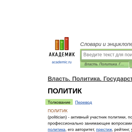
Словари и энциклоп
academic.ru
Власть. Политика. Государственная служба. Словарь
Власть. Политика. Государс
ПОЛИТИК
Толкование
Перевод
ПОЛИТИК
(
politician
) -
активный
участник
политики
,
п
профессионально
занимающее
вопросам
политика
,
его
авторитет
,
престиж
,
рейтинг
,